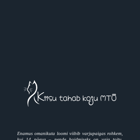
Enamus omanikuta loomi viibib varjupaigas rohkem,
kui 14 päeva – nende hoidmiseks on vaja toitu,