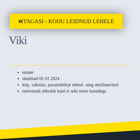
TAGASI - KODU LEIDNUD LEHELE
Viki
emane
sündinud 01.01.2024
kiip, vaktsiin, parasiiditõrje tehtud ning steriliseeritud
iseloomult sõbralik kuid ei sobi teiste kassidega