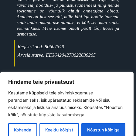
ravimeid, hooldus- ja puhastusvahendeid ning nende
soetamine on võimalik ainult annetajate abiga.
Annetus on just see abi, mille läbi iga hooliv inimene
saab anda omapoolse panuse, et kõik see muu saaks
võimalikuks. Meie lisame omalt poolt töö, hoole ja
armastuse.
Registrikood: 80607549
Arveldusarve: EE364204278622639205
+372 5697 9477
Jõgeva linn
Hindame teie privaatsust
ave@kiisutahabkoju.ee
Kasutame küpsiseid teie sirvimiskogemuse
parandamiseks, isikupärastatud reklaamide või sisu
esitamiseks ja liikluse analüüsimiseks. Klõpsates "Nõustun
©
2026
All Rights Reserved
kõik", nõustute küpsiste kasutamisega.
Kiisu Tahab Koju MTÜ
Kohanda
Keeldu kõigist
Nõustun kõigiga