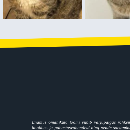
Enamus omanikuta loomi viibib varjupaigas rohkem
hooldus- ja puhastusvahendeid ning nende soetamine 