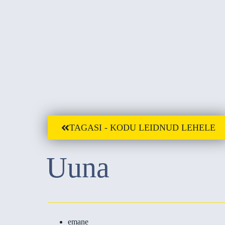
TAGASI - KODU LEIDNUD LEHELE
Uuna
emane