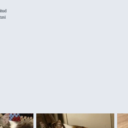
itud
tusi