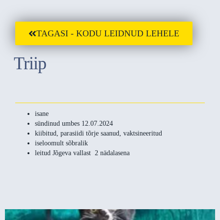
TAGASI - KODU LEIDNUD LEHELE
Triip
isane
sündinud umbes 12.07.2024
kiibitud, parasiidi tõrje saanud, vaktsineeritud
iseloomult sõbralik
leitud Jõgeva vallast 2 nädalasena