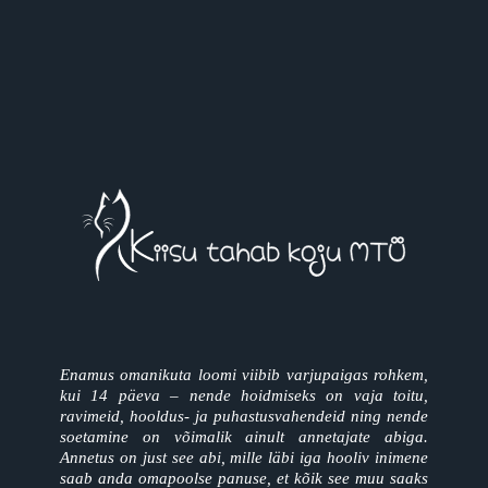
Enamus omanikuta loomi viibib varjupaigas rohkem,
kui 14 päeva – nende hoidmiseks on vaja toitu,
ravimeid, hooldus- ja puhastusvahendeid ning nende
soetamine on võimalik ainult annetajate abiga.
Annetus on just see abi, mille läbi iga hooliv inimene
saab anda omapoolse panuse, et kõik see muu saaks