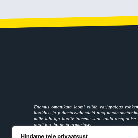
Enamus omanikuta loomi viibib varjupaigas rohkem
hooldus- ja puhastusvahendeid ning nende soetamine 
mille läbi iga hooliv inimene saab anda omapoolse 
poolt töö, hoole ja armastuse.
Hindame teie privaatsust