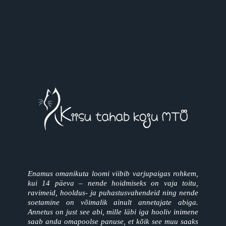
Enamus omanikuta loomi viibib varjupaigas rohkem,
kui 14 päeva – nende hoidmiseks on vaja toitu,
ravimeid, hooldus- ja puhastusvahendeid ning nende
soetamine on võimalik ainult annetajate abiga.
Annetus on just see abi, mille läbi iga hooliv inimene
saab anda omapoolse panuse, et kõik see muu saaks