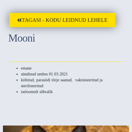
TAGASI - KODU LEIDNUD LEHELE
Mooni
emane
sündinud umbes 01.03.2021
kiibitud, parasiidi tõrje saanud, vaktsineeritud ja
steriliseeritud
iseloomult sõbralik