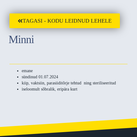
TAGASI - KODU LEIDNUD LEHELE
Minni
emane
sündinud 01.07.2024
kiip, vaktsiin, parasiiditõrje tehtud ning steriliseeritud
iseloomult sõbralik, eripära kurt