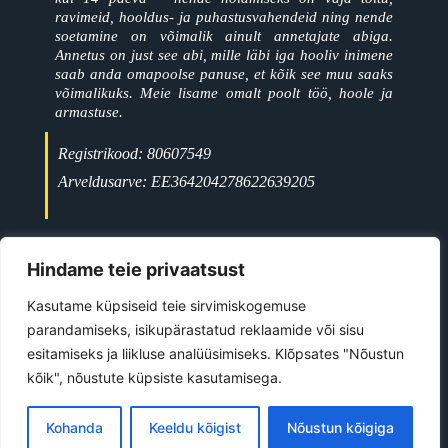
ravimeid, hooldus- ja puhastusvahendeid ning nende
soetamine on võimalik ainult annetajate abiga.
Annetus on just see abi, mille läbi iga hooliv inimene
saab anda omapoolse panuse, et kõik see muu saaks
võimalikuks. Meie lisame omalt poolt töö, hoole ja
armastuse.
Registrikood: 80607549
Arveldusarve: EE364204278622639205
+372 5697 9477
Jõgeva linn
Hindame teie privaatsust
ave@kiisutahabkoju.ee
Kasutame küpsiseid teie sirvimiskogemuse
parandamiseks, isikupärastatud reklaamide või sisu
esitamiseks ja liikluse analüüsimiseks. Klõpsates "Nõustun
©
2026
All Rights Reserved
kõik", nõustute küpsiste kasutamisega.
Kiisu Tahab Koju MTÜ
Kohanda
Keeldu kõigist
Nõustun kõigiga