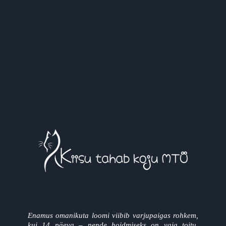
Enamus omanikuta loomi viibib varjupaigas rohkem,
kui 14 päeva – nende hoidmiseks on vaja toitu,