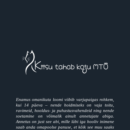
Enamus omanikuta loomi viibib varjupaigas rohkem,
kui 14 päeva – nende hoidmiseks on vaja toitu,
ravimeid, hooldus- ja puhastusvahendeid ning nende
soetamine on võimalik ainult annetajate abiga.
Annetus on just see abi, mille läbi iga hooliv inimene
saab anda omapoolse panuse, et kõik see muu saaks