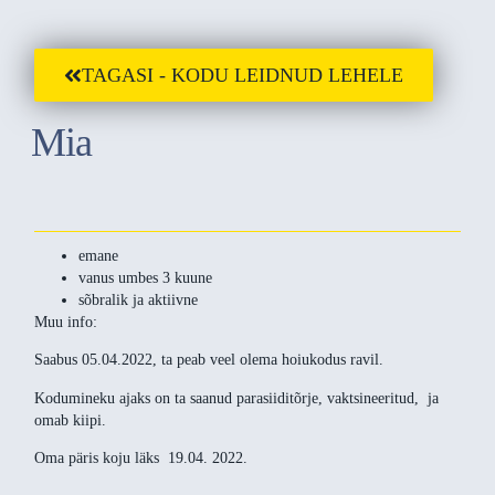
TAGASI - KODU LEIDNUD LEHELE
Mia
emane
vanus umbes 3 kuune
sõbralik ja aktiivne
Muu info:
Saabus 05.04.2022, ta peab veel olema hoiukodus ravil.
Kodumineku ajaks on ta saanud parasiiditõrje, vaktsineeritud, ja
omab kiipi.
Oma päris koju läks 19.04. 2022.