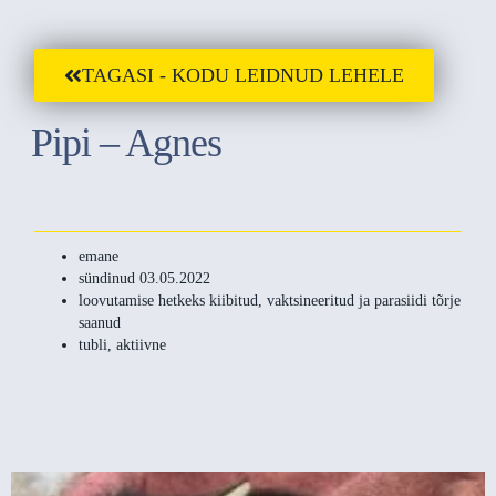
TAGASI - KODU LEIDNUD LEHELE
Pipi – Agnes
emane
sündinud 03.05.2022
loovutamise hetkeks kiibitud, vaktsineeritud ja parasiidi tõrje
saanud
tubli, aktiivne