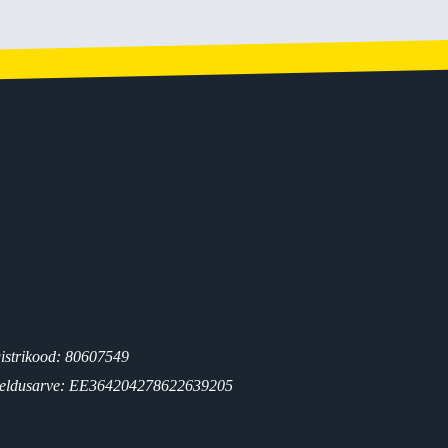
istrikood: 80607549
eldusarve: EE364204278622639205