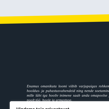
Enamus omanikuta loomi viibib varjupaigas rohkem
hooldus- ja puhastusvahendeid ning nende soetamine 
mille läbi iga hooliv inimene saab anda omapoolse 
poolt töö, hoole ja armastuse.