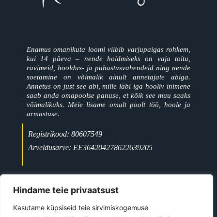
Enamus omanikuta loomi viibib varjupaigas rohkem,
kui 14 päeva – nende hoidmiseks on vaja toitu,
ravimeid, hooldus- ja puhastusvahendeid ning nende
soetamine on võimalik ainult annetajate abiga.
Annetus on just see abi, mille läbi iga hooliv inimene
saab anda omapoolse panuse, et kõik see muu saaks
võimalikuks. Meie lisame omalt poolt töö, hoole ja
armastuse.
Registrikood: 80607549
Arveldusarve: EE364204278622639205
+372 5697 9477
Jõgeva linn
Hindame teie privaatsust
ave@kiisutahabkoju.ee
Kasutame küpsiseid teie sirvimiskogemuse