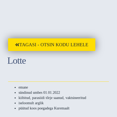
TAGASI - OTSIN KODU LEHELE
Lotte
emane
sündinud umbes 01.01.2022
kiibitud, parasiidi tõrje saanud, vaktsineeritud
iseloomult arglik
püütud koos poegadega Kuremaalt