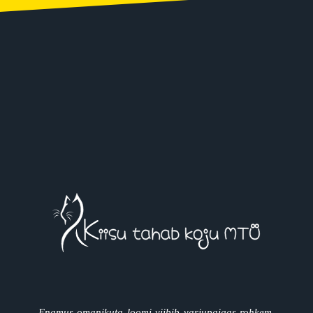
Enamus omanikuta loomi viibib varjupaigas rohkem,