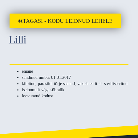
TAGASI - KODU LEIDNUD LEHELE
Lilli
emane
sündinud umbes 01.01.2017
kiibitud, parasiidi tõrje saanud, vaktsineeritud, steriliseeritud
iseloomult väga sõbralik
loovutatud kodust