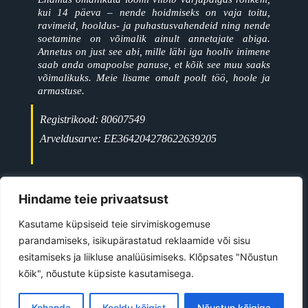
kui 14 päeva – nende hoidmiseks on vaja toitu,
ravimeid, hooldus- ja puhastusvahendeid ning nende
soetamine on võimalik ainult annetajate abiga.
Annetus on just see abi, mille läbi iga hooliv inimene
saab anda omapoolse panuse, et kõik see muu saaks
võimalikuks. Meie lisame omalt poolt töö, hoole ja
armastuse.
Registrikood: 80607549
Arveldusarve: EE364204278622639205
+372 5697 9477
Jõgeva linn
Hindame teie privaatsust
ave@kiisutahabkoju.ee
Kasutame küpsiseid teie sirvimiskogemuse
parandamiseks, isikupärastatud reklaamide või sisu
esitamiseks ja liikluse analüüsimiseks. Klõpsates "Nõustun
©
2026
All Rights Reserved
kõik", nõustute küpsiste kasutamisega.
Kiisu Tahab Koju MTÜ
Kohanda
Keeldu kõigist
Nõustun kõigiga