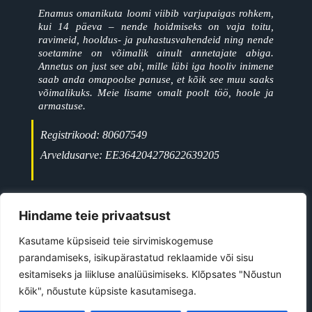
Enamus omanikuta loomi viibib varjupaigas rohkem,
kui 14 päeva – nende hoidmiseks on vaja toitu,
ravimeid, hooldus- ja puhastusvahendeid ning nende
soetamine on võimalik ainult annetajate abiga.
Annetus on just see abi, mille läbi iga hooliv inimene
saab anda omapoolse panuse, et kõik see muu saaks
võimalikuks. Meie lisame omalt poolt töö, hoole ja
armastuse.
Registrikood: 80607549
Arveldusarve: EE364204278622639205
+372 5697 9477
Jõgeva linn
Hindame teie privaatsust
ave@kiisutahabkoju.ee
Kasutame küpsiseid teie sirvimiskogemuse
parandamiseks, isikupärastatud reklaamide või sisu
esitamiseks ja liikluse analüüsimiseks. Klõpsates "Nõustun
©
2026
All Rights Reserved
kõik", nõustute küpsiste kasutamisega.
Kiisu Tahab Koju MTÜ