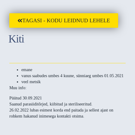
TAGASI - KODU LEIDNUD LEHELE
Kiti
emane
vanus saabudes umbes 4 kuune, sünniaeg umbes 01.05.2021
veel metsik
Muu info:
Püütud 30.09.2021
Saanud parasiiditõrjed, kiibitud ja steriliseeritud.
26.02.2022 lubas esimest korda end paitada ja sellest ajast on
rohkem hakanud inimesega kontakti otsima.